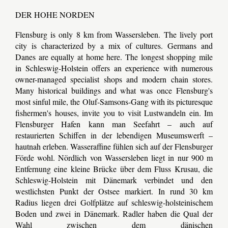
DER HOHE NORDEN
Flensburg is only 8 km from Wassersleben. The lively port
city is characterized by a mix of cultures. Germans and
Danes are equally at home here. The longest shopping mile
in Schleswig-Holstein offers an experience with numerous
owner-managed specialist shops and modern chain stores.
Many historical buildings and what was once Flensburg's
most sinful mile, the Oluf-Samsons-Gang with its picturesque
fishermen's houses, invite you to visit
Lustwandeln ein. Im
Flensburger Hafen kann man Seefahrt – auch auf
restaurierten Schiffen in der lebendigen Museumswerft –
hautnah erleben. Wasseraffine fühlen sich auf der Flensburger
Förde wohl. Nördlich von Wassersleben liegt in nur 900 m
Entfernung eine kleine Brücke über dem Fluss Krusau, die
Schleswig-Holstein mit Dänemark verbindet und den
westlichsten Punkt der Ostsee markiert. In rund 30 km
Radius liegen drei Golfplätze auf schleswig-holsteinischem
Boden und zwei in Dänemark. Radler haben die Qual der
Wahl zwischen dem dänischen